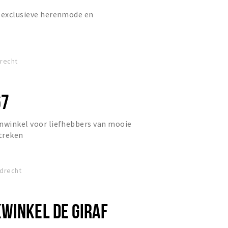
l exclusieve herenmode en
drecht
67
jnwinkel voor liefhebbers van mooie
streken
drecht
WINKEL DE GIRAF