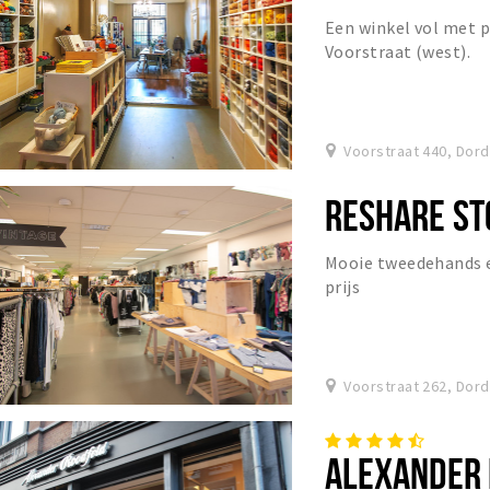
Een winkel vol met 
Voorstraat (west).
Voorstraat 440, Dor
RESHARE ST
Mooie tweedehands en
prijs
Voorstraat 262, Dor
ALEXANDER