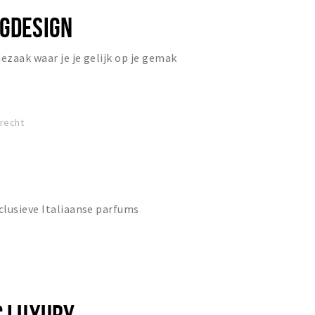
NGDESIGN
zaak waar je je gelijk op je gemak
drecht
clusieve Italiaanse parfums
C LUXURY