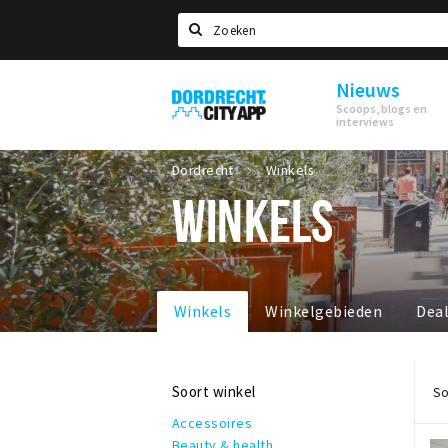
Zoeken
Nieuws
Dordrecht
Scoops, blogs en
City
interviews
App
Dordrecht
Winkels
WINKELS
Winkels
Winkelgebieden
Dea
Soort winkel
So
Accessoires
Beauty & health