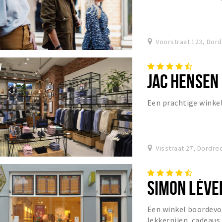
Voorstraat 123, Dor
JAC HENSEN
Een prachtige wink
Visstraat 27, Dordre
SIMON LÉVEL
Een winkel boordevol
lekkernijen, cadeaus