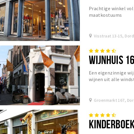
Prachtige winkel vo
maatkostuums
Visstraat 13-15, Dor
WIJNHUIS 1
Een eigenzinnige wi
wijnen uit alle wind
Groenmarkt 167, Dor
KINDERBOEK