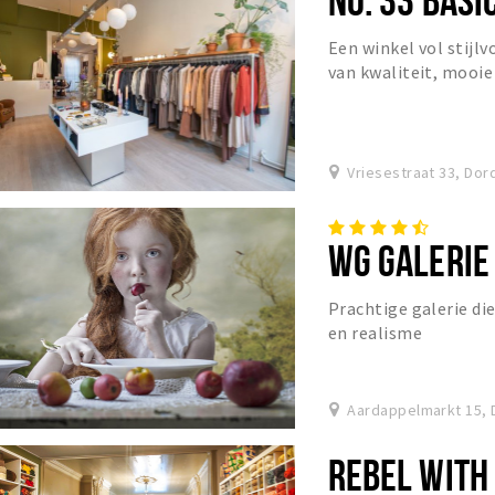
Een winkel vol stijl
van kwaliteit, mooi
Vriesestraat 33, Dor
WG GALERIE
Prachtige galerie die
en realisme
Aardappelmarkt 15, 
REBEL WITH