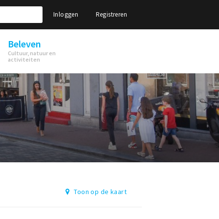
Inloggen
Registreren
Beleven
Cultuur, natuur en
activiteiten
Toon op de kaart