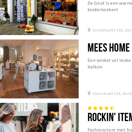
De Giraf is een warm
kinderboeken!
Groenmarkt 163, Dor
MEES HOME 
Een winkel vol leuke 
balkon
Voorstraat 324, Dor
ROCKIN' ITE
Fashionstore met h