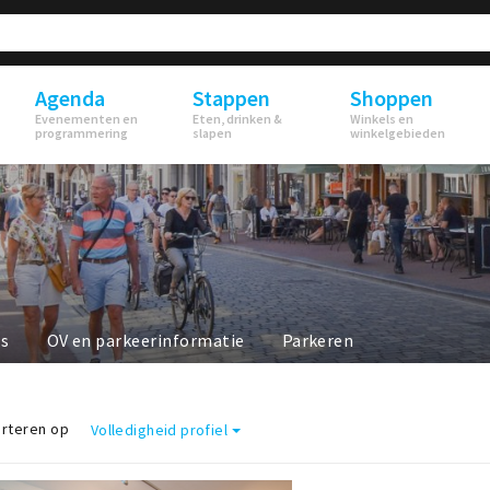
Agenda
Stappen
Shoppen
Evenementen en
Eten, drinken &
Winkels en
programmering
slapen
winkelgebieden
ls
OV en parkeerinformatie
Parkeren
rteren op
Volledigheid profiel