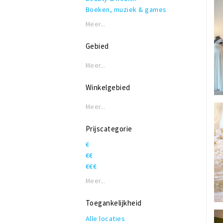
Boeken, muziek & games
Bruids-en trouwmode
Meer...
Cadeauartikelen
Creatief
Gebied
Damesmode
Eten & drinken
Meer...
Galerie
Herenmode
Winkelgebied
Kappers & barbers
Meer...
Kinderen
Kunst
Prijscategorie
Schoenen
Sport & vrije tijd
€
Vintage
€€
Wonen
€€€
Meer...
Toegankelijkheid
Alle locaties