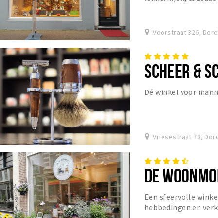
Voorstraat 326, Dor
SCHEER & S
Dé winkel voor mann
Vriesestraat 73, Dor
DE WOONMO
Een sfeervolle wink
hebbedingen en verk