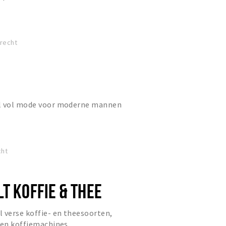
drecht
el vol mode voor moderne mannen
cht
T KOFFIE & THEE
 verse koffie- en theesoorten,
 en koffiemachines