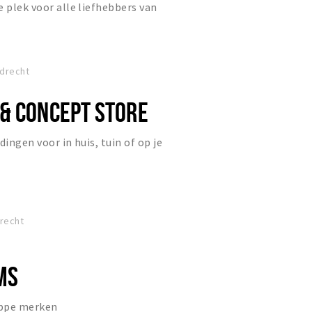
e plek voor alle liefhebbers van
drecht
& CONCEPT STORE
dingen voor in huis, tuin of op je
drecht
MS
ippe merken