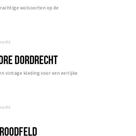
prachtige wolsoorten op de
drecht
ORE DORDRECHT
 vintage kleding voor een eerlijke
drecht
 ROODFELD