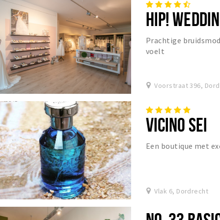
HIP! WEDDI
Prachtige bruidsmode
voelt
Voorstraat 396, Dor
VICINO SEI
Een boutique met ex
Vlak 6, Dordrecht
NO. 33 BASI