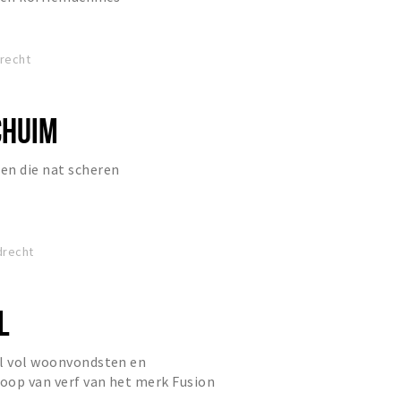
drecht
CHUIM
en die nat scheren
drecht
L
el vol woonvondsten en
oop van verf van het merk Fusion