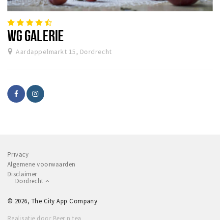
Recreatief
Winkels
WG GALERIE
Winkelgebieden
Aardappelmarkt 15, Dordrecht
Parkeren
Bezienswaardigheden
Musea, theaters & podia
Uitjes & activiteiten
Toeristische routes
Sport
Privacy
Natuur
Algemene voorwaarden
Disclaimer
Dordrecht
Inloggen
© 2026, The City App Company
Realisatie door Beer n tea