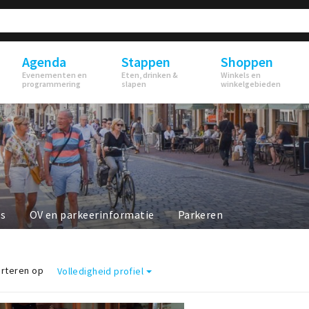
Agenda
Stappen
Shoppen
Evenementen en
Eten, drinken &
Winkels en
programmering
slapen
winkelgebieden
ls
OV en parkeerinformatie
Parkeren
rteren op
Volledigheid profiel