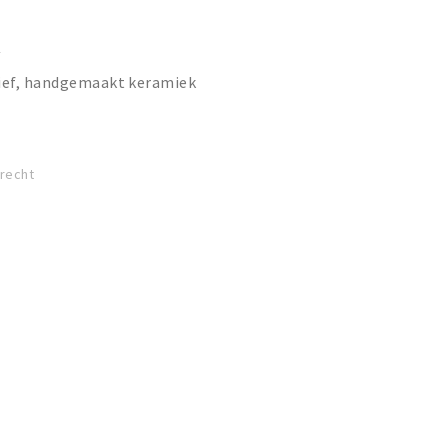
R
tief, handgemaakt keramiek
drecht