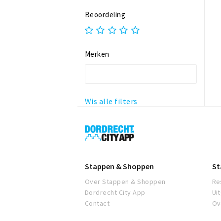
Beoordeling
Merken
Wis alle filters
Dordrecht
City
App
Stappen & Shoppen
St
Over Stappen & Shoppen
Re
Dordrecht City App
Ui
Contact
Ov