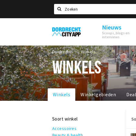
Zoeken
Nieuws
Dordrecht
Scoops, blogs en
City
interviews
App
Dordrecht
Winkels
WINKELS
Winkels
Winkelgebieden
Dea
Soort winkel
So
Accessoires
Beauty & health