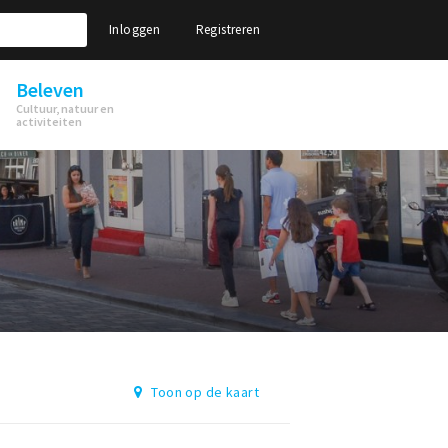
Inloggen
Registreren
Beleven
Cultuur, natuur en
activiteiten
Toon op de kaart