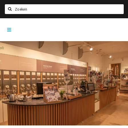
Zoeken
Dordrecht
Home
City
App
Agenda
Bioscoopagenda
Deals
Nieuws
Leuke tips & trends
Interviews
Eten
Drinken
Slapen