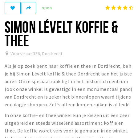
Recreatief
open
Winkels
SIMON LÉVELT KOFFIE &
Winkelgebieden
THEE
Parkeren
Bezienswaardigheden
Voorstraat 326
,
Dordrecht
Musea, theaters & podia
Als je op zoek bent naar koffie en thee in Dordrecht, ben
Uitjes & activiteiten
je bij Simon Lévelt koffie & thee Dordrecht aan het juiste
adres. Onze speciaalzaak ligt in het historisch centrum
Toeristische routes
(ook onze winkel is gevestigd in een monumentaal pand)
Sport
van Dordrecht en is zeker het binnenlopen waard tijdens
Natuur
een dagje shoppen. Zelfs alleen komen ruiken is al leuk!
In onze koffie- en thee winkel kun je kiezen uit een zeer
uitgebreid en steeds wisselend assortiment koffie en
Inloggen
thee. De koffie wordt vers voor je gemalen in de winkel.