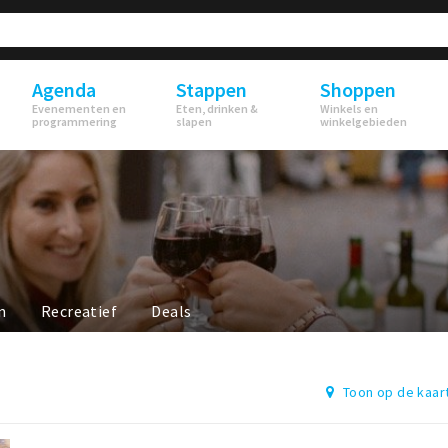
Agenda
Stappen
Shoppen
Evenementen en
Eten, drinken &
Winkels en
programmering
slapen
winkelgebieden
n
Recreatief
Deals
Toon op de kaar