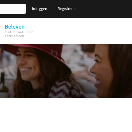
Inloggen
Registreren
Beleven
Cultuur, natuur en
activiteiten
t