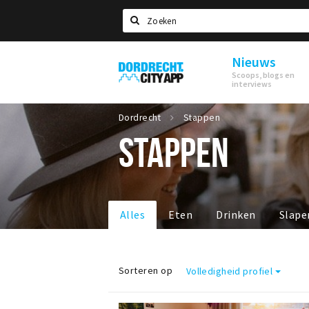
Zoeken
Nieuws
Dordrecht
Scoops, blogs en
City
interviews
App
Dordrecht
Stappen
STAPPEN
Alles
Eten
Drinken
Slape
Sorteren op
Volledigheid profiel