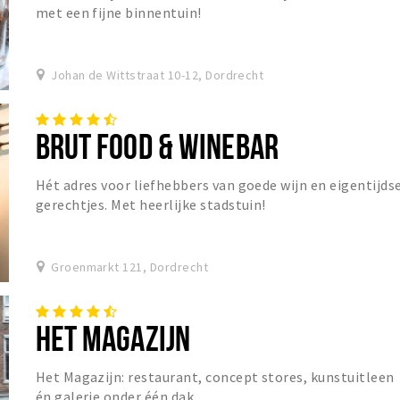
met een fijne binnentuin!
Johan de Wittstraat 10-12, Dordrecht
BRUT FOOD & WINEBAR
Hét adres voor liefhebbers van goede wijn en eigentijds
gerechtjes. Met heerlijke stadstuin!
Groenmarkt 121, Dordrecht
HET MAGAZIJN
Het Magazijn: restaurant, concept stores, kunstuitleen
én galerie onder één dak