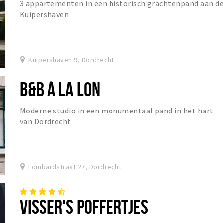
3 appartementen in een historisch grachtenpand aan d
Kuipershaven
Kuipershaven 9, Dordrecht
B&B Á LA LON
Moderne studio in een monumentaal pand in het hart
van Dordrecht
Lombardstraat 27, Dordrecht
VISSER'S POFFERTJES