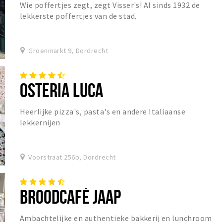
Wie poffertjes zegt, zegt Visser's! Al sinds 1932 de
lekkerste poffertjes van de stad.
Groenmarkt 9, Dordrecht
OSTERIA LUCA
Heerlijke pizza's, pasta's en andere Italiaanse
lekkernijen
Voorstraat 256b, Dordrecht
BROODCAFÉ JAAP
Ambachtelijke en authentieke bakkerij en lunchroom