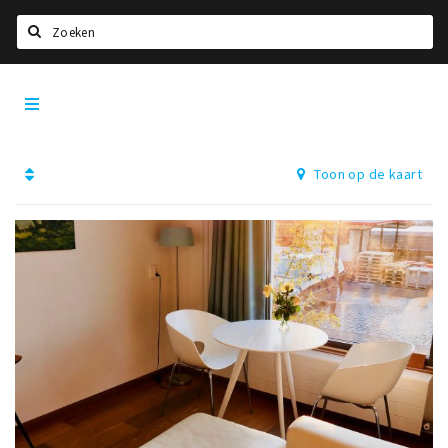
Zoeken
Dordrecht
Home
City
App
Agenda
Toon op de kaart
Bioscoopagenda
Deals
Nieuws
Leuke tips & trends
Interviews
Eten
Drinken
Slapen