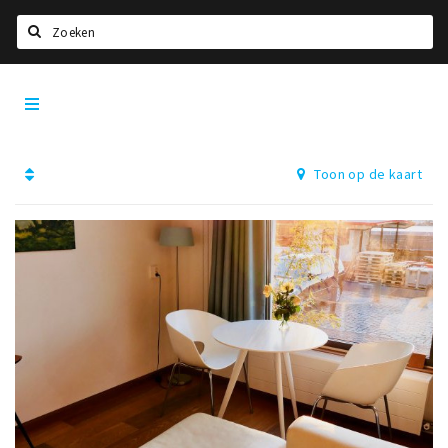
Zoeken
Dordrecht
Home
City
App
Agenda
Toon op de kaart
Bioscoopagenda
Deals
Nieuws
Leuke tips & trends
Interviews
Eten
Drinken
Slapen