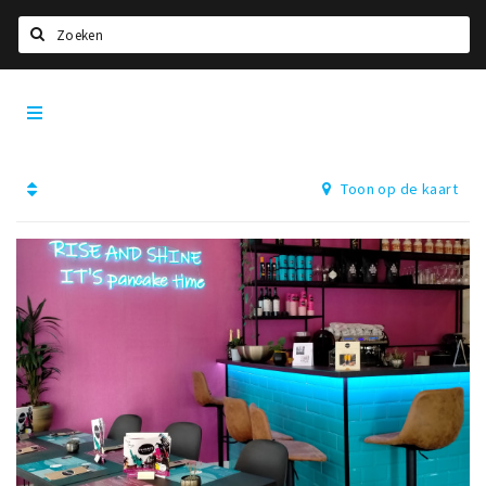
Zoeken
Dordrecht
Home
City
App
Agenda
Toon op de kaart
Bioscoopagenda
Deals
Nieuws
Leuke tips & trends
Interviews
Eten
Drinken
Slapen