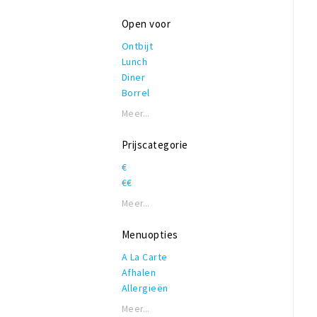
Open voor
Ontbijt
Lunch
Diner
Borrel
Meer...
Prijscategorie
€
€€
Meer...
Menuopties
A La Carte
Afhalen
Allergieën
Biologisch
Meer...