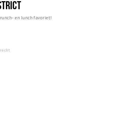
STRICT
runch- en lunch favoriet!
drecht