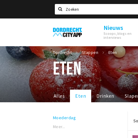
Zoeken
Nieuws
Dordrecht
Scoops, blogs en
City
interviews
App
Dordrecht
Stappen
Eten
ETEN
Alles
Eten
Drinken
Slape
Moederdag
So
Meer...