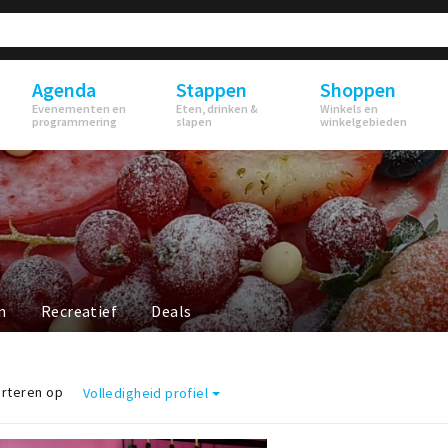
Agenda
Stappen
Shoppen
Evenementen en
Eten, drinken &
Winkels en
programmering
slapen
winkelgebieden
n
Recreatief
Deals
rteren op
Volledigheid profiel