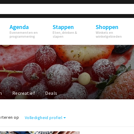
Agenda
Stappen
Shoppen
Evenementen en
Eten, drinken &
Winkels en
programmering
slapen
winkelgebieden
n
Recreatief
Deals
rteren op
Volledigheid profiel