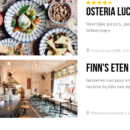
OSTERIA LU
Heerlijke pizza's, pa
lekkernijen
Voorstraat 256b, Do
FINN'S ETEN
Genieten van puur en
locatie bij één van 
Blauwpoortsplein 13