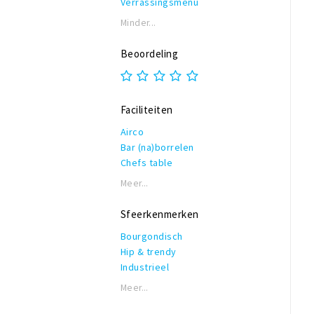
Verrassingsmenu
Minder...
Beoordeling
Faciliteiten
Airco
Bar (na)borrelen
Chefs table
Garderobe
Meer...
Honden toegestaan
Rolstoeltoegankelijk
Sfeerkenmerken
Invalidentoilet
Bourgondisch
Kindvriendelijk
Hip & trendy
Private dining
Industrieel
Reserveren mogelijk
Modern
Terras of binnentuin
Meer...
Romantisch
Te huur voor privé gelegenheden
Vintage