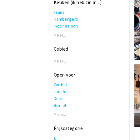
Keuken (ik heb zin in...)
Frans
Hamburgers
Indonesisch
Internationaal
Meer...
Italiaans
Koffie, lunch & lekkers
Gebied
Mediterraan
Pannenkoeken
Meer...
Pizza
Spaans
Open voor
Surinaams
Ontbijt
Tapas
Lunch
Turks
Diner
Veganistisch/Vegetarisch
Borrel
Meer...
Prijscategorie
€