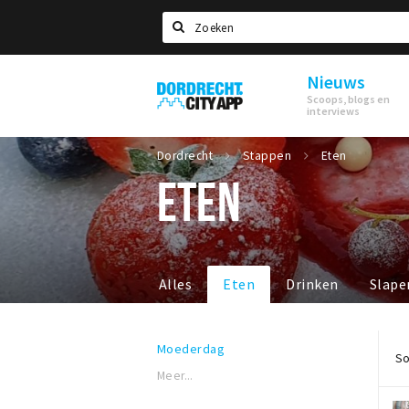
Zoeken
Nieuws
Dordrecht
Scoops, blogs en
City
interviews
App
Dordrecht
Stappen
Eten
ETEN
Alles
Eten
Drinken
Slape
Moederdag
So
Meer...