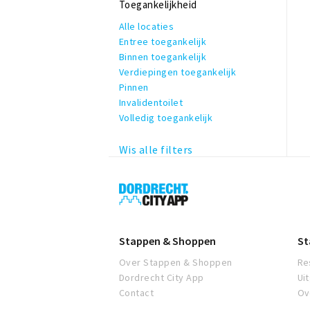
WiFi
Toegankelijkheid
Zakelijk & formeel
Alle locaties
Entree toegankelijk
Binnen toegankelijk
Verdiepingen toegankelijk
Pinnen
Invalidentoilet
Volledig toegankelijk
Wis alle filters
Dordrecht
City
App
Stappen & Shoppen
St
Over Stappen & Shoppen
Re
Dordrecht City App
Ui
Contact
Ov