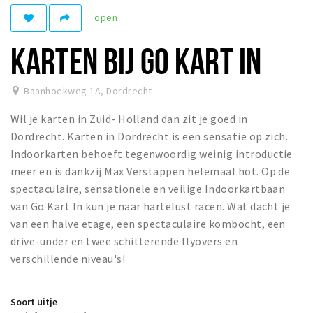
Recreatief
open
Winkels
KARTEN BIJ GO KART IN
Winkelgebieden
Parkeren
Baanhoekweg 1A
,
Dordrecht
Wil je karten in Zuid- Holland dan zit je goed in
Bezienswaardigheden
Dordrecht. Karten in Dordrecht is een sensatie op zich.
Musea, theaters & podia
Indoorkarten behoeft tegenwoordig weinig introductie
Uitjes & activiteiten
meer en is dankzij Max Verstappen helemaal hot. Op de
spectaculaire, sensationele en veilige Indoorkartbaan
Toeristische routes
van Go Kart In kun je naar hartelust racen. Wat dacht je
Sport
van een halve etage, een spectaculaire kombocht, een
Natuur
drive-under en twee schitterende flyovers en
verschillende niveau's!
Inloggen
Soort uitje