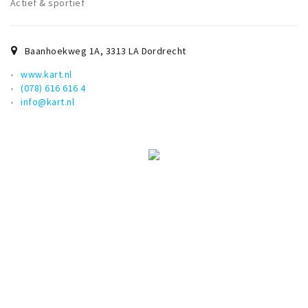
Actief & sportief
Baanhoekweg 1A
,
3313 LA
Dordrecht
www.kart.nl
(078) 616 616 4
info@kart.nl