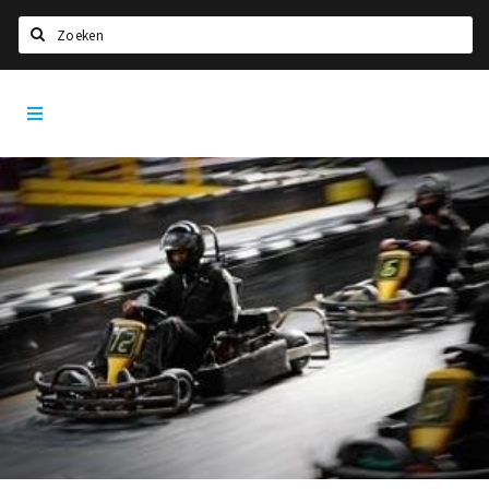
Zoeken
Dordrecht
Home
City
App
Agenda
Bioscoopagenda
Deals
Nieuws
Leuke tips & trends
Interviews
Eten
Drinken
Slapen