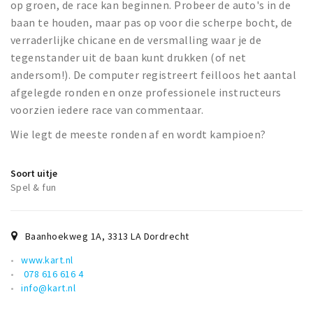
op groen, de race kan beginnen. Probeer de auto's in de
baan te houden, maar pas op voor die scherpe bocht, de
verraderlijke chicane en de versmalling waar je de
tegenstander uit de baan kunt drukken (of net
andersom!). De computer registreert feilloos het aantal
afgelegde ronden en onze professionele instructeurs
voorzien iedere race van commentaar.
Wie legt de meeste ronden af en wordt kampioen?
Soort uitje
Spel & fun
Baanhoekweg 1A
,
3313 LA
Dordrecht
www.kart.nl
078 616 616 4
info@kart.nl