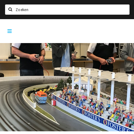
Zoeken
Dordrecht
Home
City
App
Agenda
Bioscoopagenda
Deals
Nieuws
Leuke tips & trends
Interviews
Eten
Drinken
Slapen