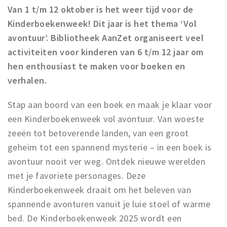
Recreatief
Van 1 t/m 12 oktober is het weer tijd voor de
Kinderboekenweek! Dit jaar is het thema ‘Vol
Winkels
avontuur’. Bibliotheek AanZet organiseert veel
Winkelgebieden
activiteiten voor kinderen van 6 t/m 12 jaar om
Parkeren
hen enthousiast te maken voor boeken en
verhalen.
Bezienswaardigheden
Stap aan boord van een boek en maak je klaar voor
Musea, theaters & podia
een Kinderboekenweek vol avontuur. Van woeste
Uitjes & activiteiten
zeeën tot betoverende landen, van een groot
Toeristische routes
geheim tot een spannend mysterie – in een boek is
Sport
avontuur nooit ver weg. Ontdek nieuwe werelden
Natuur
met je favoriete personages. Deze
Kinderboekenweek draait om het beleven van
spannende avonturen vanuit je luie stoel of warme
Inloggen
bed. De Kinderboekenweek 2025 wordt een