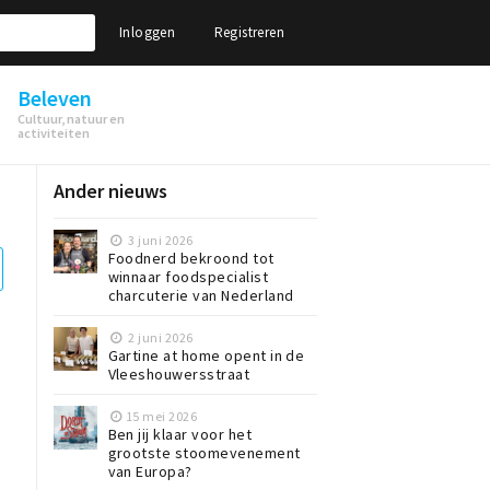
Inloggen
Registreren
Beleven
Cultuur, natuur en
activiteiten
Ander nieuws
3 juni 2026
Foodnerd bekroond tot
winnaar foodspecialist
charcuterie van Nederland
2 juni 2026
Gartine at home opent in de
Vleeshouwersstraat
15 mei 2026
Ben jij klaar voor het
grootste stoomevenement
van Europa?