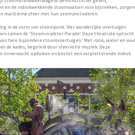
rwijl stoombrandweerwagens demonstraties geven,
en en de indrukwekkende stoomwalsen voorbijtrekken, zorge
een maritieme sfeer met hun zeemansliederen.
sing in de vorm van steampunk. Vier wonderlijke voertuigen
men samen de ‘Steamroadster Parade’. Deze theatrale optocht
 van hele bijzondere stoomvoertuigen'. Met rook, water en vuu
er de kades, begeleid door sfeervolle muziek. Deze
onverwacht opduiken en beslist een verpletterende indruk