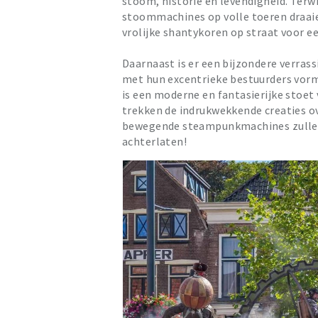
stoom, historie en levendigheid. Te
stoommachines op volle toeren draai
vrolijke shantykoren op straat voor 
Daarnaast is er een bijzondere verras
met hun excentrieke bestuurders vor
is een moderne en fantasierijke stoet
trekken de indrukwekkende creaties ov
bewegende steampunkmachines zullen 
achterlaten!