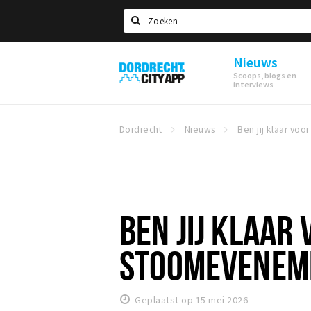
Zoeken
Nieuws
Dordrecht
Scoops, blogs en
City
interviews
App
Dordrecht
Nieuws
BEN JIJ KLAAR
STOOMEVENEME
Geplaatst op 15 mei 2026