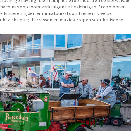
lderachtige havengebied nabij het Groothoofd en de Merwekade
mmachines en stoomwerktuigen te bezichtigen. Stoomboten
de kinderen rijden er miniatuur-stoomtreinen. Diverse
 bezichtiging. Terrassen en muziek zorgen voor bruisende