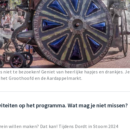
 niet te bezoeken! Geniet van heerlijke hapjes en drankjes. Je
, het Groothoofd en de Aardappelmarkt.
tiviteiten op het programma. Wat mag je niet missen?
trein willen maken? Dat kan! Tijdens Dordt in Stoom 2024