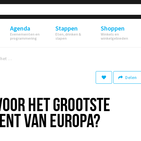
Agenda
Stappen
Shoppen
Evenementen en
Eten, drinken &
Winkels en
programmering
slapen
winkelgebieden
Ben jij klaar voor het grootste stoomevenement van Europa?
Delen
 VOOR HET GROOTSTE
NT VAN EUROPA?