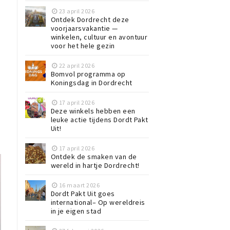
23 april 2026
Ontdek Dordrecht deze
voorjaarsvakantie —
winkelen, cultuur en avontuur
voor het hele gezin
22 april 2026
Bomvol programma op
Koningsdag in Dordrecht
17 april 2026
Deze winkels hebben een
leuke actie tijdens Dordt Pakt
Uit!
17 april 2026
Ontdek de smaken van de
wereld in hartje Dordrecht!
16 maart 2026
Dordt Pakt Uit goes
international– Op wereldreis
in je eigen stad