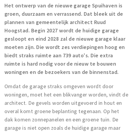
Recreatief
Het ontwerp van de nieuwe garage Spuihaven is
groen, duurzaam en verrassend. Dat bleek uit de
Winkels
plannen van gemeentelijk architect Ruud
Winkelgebieden
Hoogstad. Begin 2027 wordt de huidige garage
Parkeren
gesloopt en eind 2028 zal de nieuwe garage klaar
moeten zijn. Die wordt zes verdiepingen hoog en
Bezienswaardigheden
biedt straks ruimte aan 739 auto's. Die extra
Musea, theaters & podia
ruimte is hard nodig voor de nieuw te bouwen
Uitjes & activiteiten
woningen en de bezoekers van de binnenstad.
Toeristische routes
Omdat de garage straks omgeven wordt door
Sport
woningen, moet het een blikvanger worden, vindt de
Natuur
architect. De gevels worden uitgevoerd in hout en
overal komt groene beplanting tegenaan. Op het
dak komen zonnepanelen en een groene tuin. De
Inloggen
garage is niet open zoals de huidige garage maar