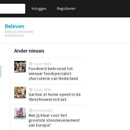
Inloggen
Registreren
Beleven
Cultuur, natuur en
activiteiten
Ander nieuws
3 juni 2026
Foodnerd bekroond tot
winnaar foodspecialist
charcuterie van Nederland
2 juni 2026
Gartine at home opent in de
Vleeshouwersstraat
15 mei 2026
Ben jij klaar voor het
grootste stoomevenement
van Europa?