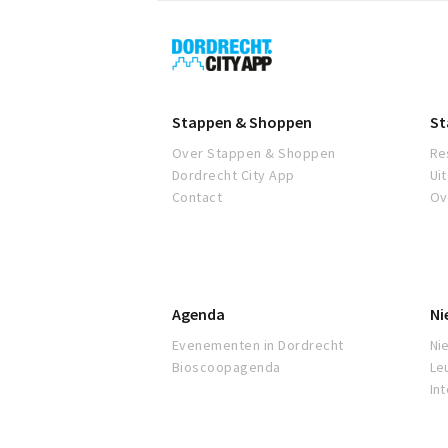
Dordrecht
City
App
Stappen & Shoppen
St
Over Stappen & Shoppen
Re
Dordrecht City App
Ui
Contact
Ov
Agenda
Ni
Evenementen in Dordrecht
Ni
Bioscoopagenda
Le
In