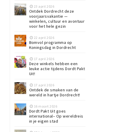
23 april 2026
Ontdek Dordrecht deze
voorjaarsvakantie —
winkelen, cultuur en avontuur
voor het hele gezin
22 april 2026
Bomvol programma op
e
Koningsdag in Dordrecht
17 april 2026
Deze winkels hebben een
leuke actie tijdens Dordt Pakt
Uit!
17 april 2026
Ontdek de smaken van de
wereld in hartje Dordrecht!
16 maart 2026
Dordt Pakt Uit goes
international– Op wereldreis
in je eigen stad