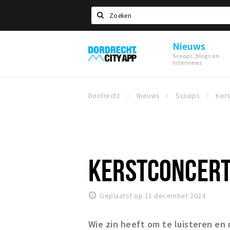
Zoeken
Nieuws
Dordrecht
Scoops, blogs en
City
interviews
App
Dordrecht
Nieuws
Scoops
KERSTCONCERT
Geplaatst op 11 december 2024
Wie zin heeft om te luisteren en