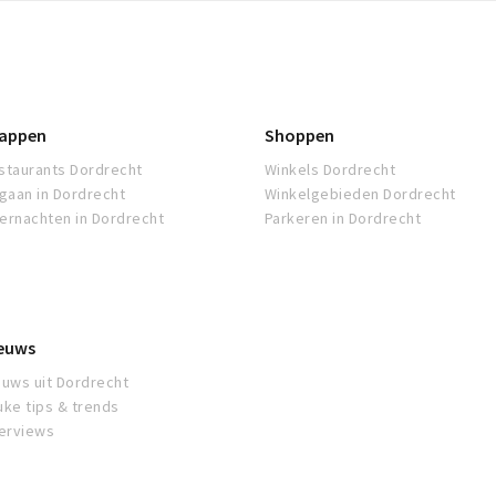
appen
Shoppen
staurants Dordrecht
Winkels Dordrecht
tgaan in Dordrecht
Winkelgebieden Dordrecht
ernachten in Dordrecht
Parkeren in Dordrecht
euws
euws uit Dordrecht
uke tips & trends
terviews