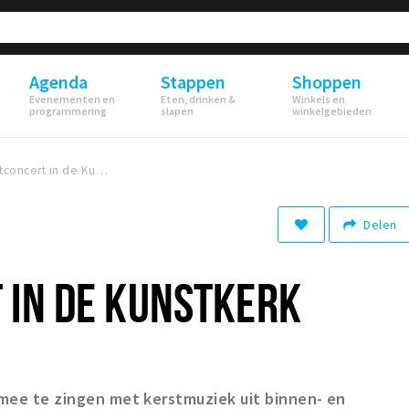
Agenda
Stappen
Shoppen
Evenementen en
Eten, drinken &
Winkels en
programmering
slapen
winkelgebieden
Kerstconcert in de Kunstkerk
Delen
 IN DE KUNSTKERK
 mee te zingen met kerstmuziek uit binnen- en