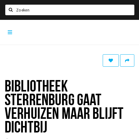
Zoeken
Dordrecht
Home
City
App
Agenda
Bioscoopagenda
Deals
Nieuws
BIBLIOTHEEK
Leuke tips & trends
STERRENBURG GAAT
Interviews
VERHUIZEN MAAR BLIJFT
Eten
DICHTBIJ
Drinken
Slapen