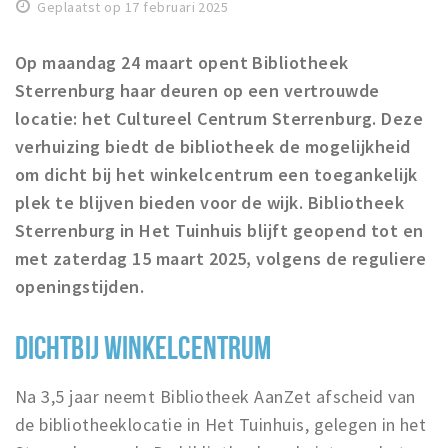
Recreatief
Geplaatst op 17 februari 2025
Winkels
Op maandag 24 maart opent Bibliotheek
Sterrenburg haar deuren op een vertrouwde
Winkelgebieden
locatie: het Cultureel Centrum Sterrenburg. Deze
Parkeren
verhuizing biedt de bibliotheek de mogelijkheid
om dicht bij het winkelcentrum een toegankelijk
Bezienswaardigheden
plek te blijven bieden voor de wijk. Bibliotheek
Musea, theaters & podia
Sterrenburg in Het Tuinhuis blijft geopend tot en
Uitjes & activiteiten
met zaterdag 15 maart 2025, volgens de reguliere
Toeristische routes
openingstijden.
Sport
Natuur
DICHTBIJ WINKELCENTRUM
Na 3,5 jaar neemt Bibliotheek AanZet afscheid van
Inloggen
de bibliotheeklocatie in Het Tuinhuis, gelegen in het