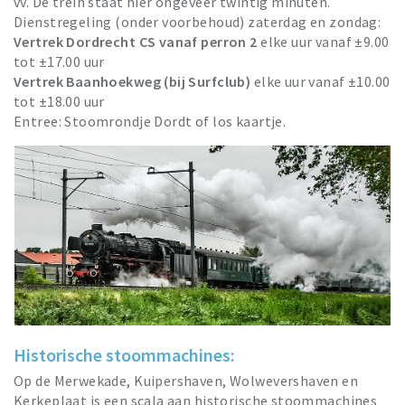
vv. De trein staat hier ongeveer twintig minuten.
Dienstregeling (onder voorbehoud) zaterdag en zondag:
Vertrek Dordrecht CS vanaf perron 2
elke uur vanaf ±9.00
tot ±17.00 uur
Vertrek Baanhoekweg (bij Surfclub)
elke uur vanaf ±10.00
tot ±18.00 uur
Entree: Stoomrondje Dordt of los kaartje.
Historische stoommachines:
Op de Merwekade, Kuipershaven, Wolwevershaven en
Kerkeplaat is een scala aan historische stoommachines