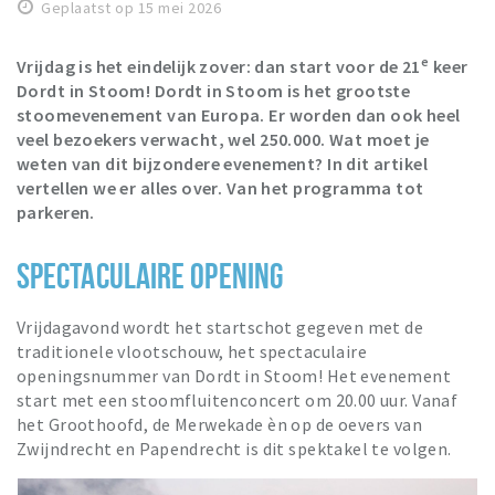
Recreatief
Geplaatst op 15 mei 2026
e
Winkels
Vrijdag is het eindelijk zover: dan start voor de 21
keer
Dordt in Stoom! Dordt in Stoom is het grootste
Winkelgebieden
stoomevenement van Europa. Er worden dan ook heel
Parkeren
veel bezoekers verwacht, wel 250.000. Wat moet je
weten van dit bijzondere evenement? In dit artikel
vertellen we er alles over. Van het programma tot
Bezienswaardigheden
parkeren.
Musea, theaters & podia
Uitjes & activiteiten
SPECTACULAIRE OPENING
Toeristische routes
Vrijdagavond wordt het startschot gegeven met de
Sport
traditionele vlootschouw, het spectaculaire
Natuur
openingsnummer van Dordt in Stoom! Het evenement
start met een stoomfluitenconcert om 20.00 uur. Vanaf
het Groothoofd, de Merwekade èn op de oevers van
Zwijndrecht en Papendrecht is dit spektakel te volgen.
Inloggen