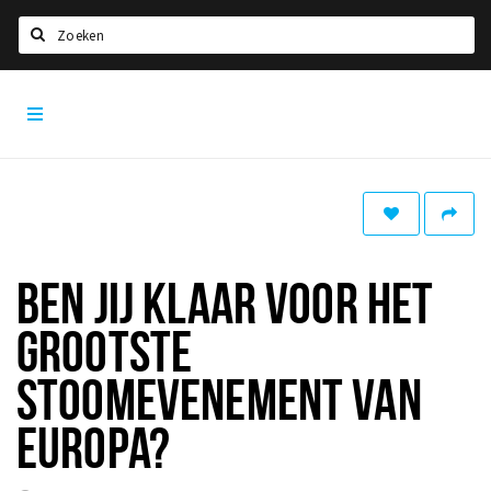
Zoeken
Dordrecht
Home
City
App
Agenda
Bioscoopagenda
Deals
Nieuws
BEN JIJ KLAAR VOOR HET
Leuke tips & trends
GROOTSTE
Interviews
STOOMEVENEMENT VAN
Eten
EUROPA?
Drinken
Slapen