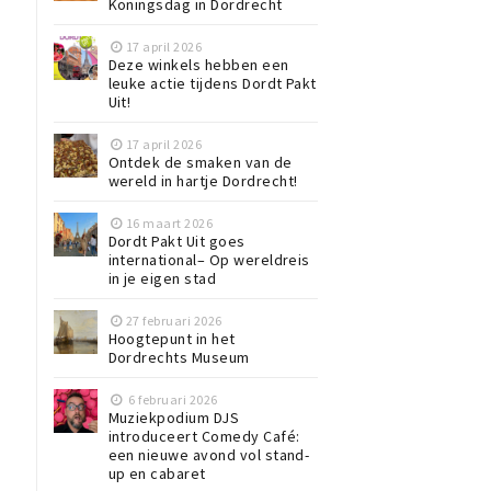
Koningsdag in Dordrecht
17 april 2026
Deze winkels hebben een
leuke actie tijdens Dordt Pakt
Uit!
17 april 2026
Ontdek de smaken van de
wereld in hartje Dordrecht!
16 maart 2026
Dordt Pakt Uit goes
international– Op wereldreis
n
in je eigen stad
27 februari 2026
Hoogtepunt in het
Dordrechts Museum
6 februari 2026
Muziekpodium DJS
introduceert Comedy Café:
een nieuwe avond vol stand-
up en cabaret