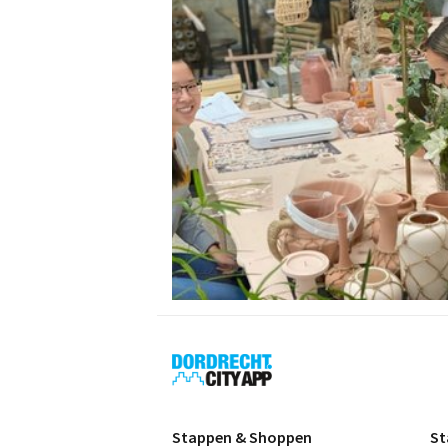
Dordrecht
City
App
Stappen & Shoppen
St