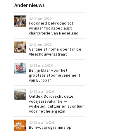
Ander nieuws
3 juni 2026
Foodnerd bekroond tot
winnaar foodspecialist
charcuterie van Nederland
2 juni 2026
Gartine at home opent in de
Vleeshouwersstraat
15 mei 2026
Ben jij klaar voor het
grootste stoomevenement
van Europa?
23 april 2026
Ontdek Dordrecht deze
voorjaarsvakantie —
winkelen, cultuur en avontuur
voor het hele gezin
22 april 2026
Bomvol programma op