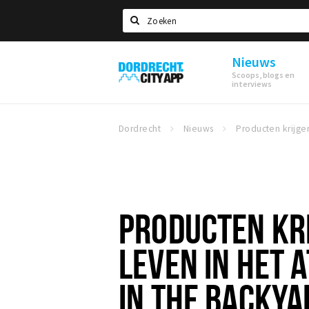
Zoeken
Nieuws
Dordrecht
Scoops, blogs en
City
interviews
App
Dordrecht
Nieuws
PRODUCTEN KR
LEVEN IN HET 
IN THE BACKYA