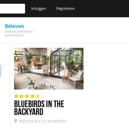
Inloggen
Registreren
Beleven
Cultuur, natuur en
activiteiten
BLUEBIRDS IN THE
BACKYARD
Wijnstraat 153, Dordrecht