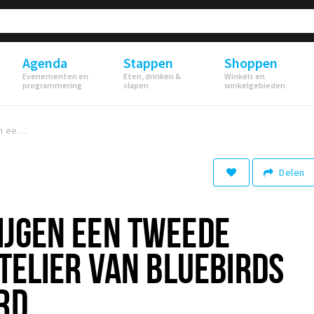
Agenda
Stappen
Shoppen
Evenementen en
Eten, drinken &
Winkels en
programmering
slapen
winkelgebieden
Producten krijgen een tweede leven in het atelier van Bluebirds in the Backyard
Delen
IJGEN EEN TWEEDE
ATELIER VAN BLUEBIRDS
RD