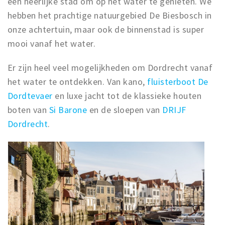
een heerlijke stad om op het water te genieten. We
Recreatief
hebben het prachtige natuurgebied De Biesbosch in
onze achtertuin, maar ook de binnenstad is super
Winkels
mooi vanaf het water.
Winkelgebieden
Parkeren
Er zijn heel veel mogelijkheden om Dordrecht vanaf
het water te ontdekken. Van kano,
fluisterboot De
Bezienswaardigheden
Dordtevaer
en luxe jacht tot de klassieke houten
Musea, theaters & podia
boten van
Si Barone
en de sloepen van
DRIJF
Uitjes & activiteiten
Dordrecht
.
Toeristische routes
Sport
Natuur
Inloggen