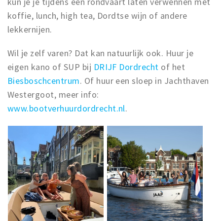
kun je je tijdens een rondvaart laten verwennen met
koffie, lunch, high tea, Dordtse wijn of andere
lekkernijen.
Wil je zelf varen? Dat kan natuurlijk ook. Huur je
eigen kano of SUP bij
DRIJF Dordrecht
of het
Biesboschcentrum
. Of huur een sloep in Jachthaven
Westergoot, meer info:
www.bootverhuurdordrecht.nl
.