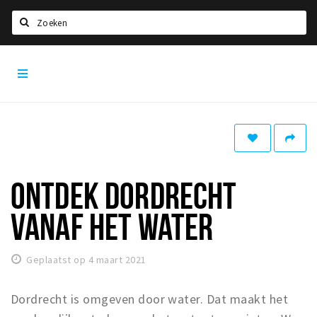
Zoeken
Dordrecht
Home
City
App
Agenda
Bioscoopagenda
Deals
Nieuws
ONTDEK DORDRECHT
Leuke tips & trends
VANAF HET WATER
Interviews
Eten
Geplaatst op 4 maart 2021
Drinken
Dordrecht is omgeven door water. Dat maakt het
Slapen