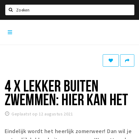
Zoeken
Dordrecht
Home
City
App
Agenda
Bioscoopagenda
Deals
Nieuws
4 X LEKKER BUITEN
Leuke tips & trends
ZWEMMEN: HIER KAN HET
Interviews
Eten
Geplaatst op 12 augustus 2021
Drinken
Eindelijk wordt het heerlijk zomerweer! Dan wil je
Slapen