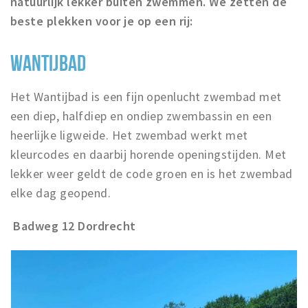
natuurlijk lekker buiten zwemmen. We zetten de
Recreatief
beste plekken voor je op een rij:
Winkels
WANTIJBAD
Winkelgebieden
Parkeren
Het Wantijbad is een fijn openlucht zwembad met
een diep, halfdiep en ondiep zwembassin en een
Bezienswaardigheden
heerlijke ligweide. Het zwembad werkt met
Musea, theaters & podia
kleurcodes en daarbij horende openingstijden. Met
Uitjes & activiteiten
lekker weer geldt de code groen en is het zwembad
Toeristische routes
elke dag geopend.
Sport
Badweg 12 Dordrecht
Natuur
Inloggen