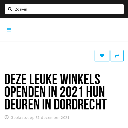
Zoeken
Dordrecht
Home
City
App
Agenda
Bioscoopagenda
Deals
Nieuws
DEZE LEUKE WINKELS
Leuke tips & trends
OPENDEN IN 2021 HUN
Interviews
DEUREN IN DORDRECHT
Eten
Drinken
Geplaatst op 31 december 2021
Slapen