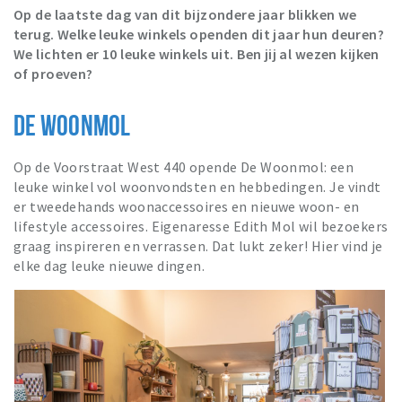
Recreatief
Op de laatste dag van dit bijzondere jaar blikken we
terug. Welke leuke winkels openden dit jaar hun deuren?
Winkels
We lichten er 10 leuke winkels uit. Ben jij al wezen kijken
of proeven?
Winkelgebieden
Parkeren
DE WOONMOL
Bezienswaardigheden
Op de Voorstraat West 440 opende De Woonmol: een
Musea, theaters & podia
leuke winkel vol woonvondsten en hebbedingen. Je vindt
er tweedehands woonaccessoires en nieuwe woon- en
Uitjes & activiteiten
lifestyle accessoires. Eigenaresse Edith Mol wil bezoekers
Toeristische routes
graag inspireren en verrassen. Dat lukt zeker! Hier vind je
elke dag leuke nieuwe dingen.
Sport
Natuur
Inloggen