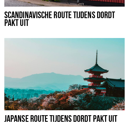
Recreatief
SCANDINAVISCHE ROUTE TIJDENS DORDT
Winkels
PAKT UIT
Winkelgebieden
Parkeren
Bezienswaardigheden
Musea, theaters & podia
Uitjes & activiteiten
Toeristische routes
Sport
Natuur
JAPANSE ROUTE TIJDENS DORDT PAKT UIT
Inloggen