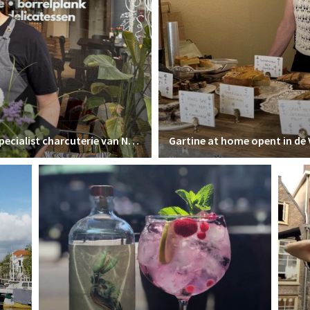
Foodnerd bekroond tot winnaar foodspecialist charcuterie van Nederland
Gartine at home opent in de