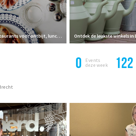
Favoriete restaurants voor ontbijt, lunch en diner
Ontdek de leukste winkels in
0
122
Events
deze week
drecht