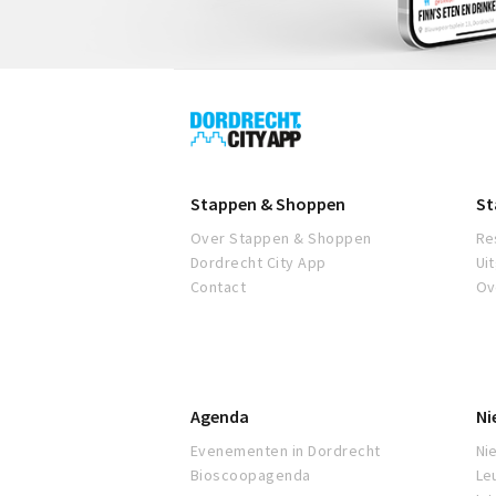
Dordrecht
City
App
Stappen & Shoppen
St
Over Stappen & Shoppen
Re
Dordrecht City App
Ui
Contact
Ov
Agenda
Ni
Evenementen in Dordrecht
Ni
Bioscoopagenda
Le