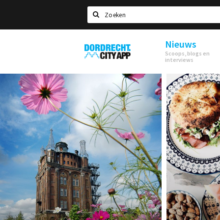
Zoeken
Nieuws
Dordrecht
Scoops, blogs en
City
interviews
App