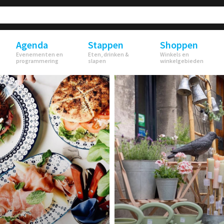
Agenda
Stappen
Shoppen
Evenementen en
Eten, drinken &
Winkels en
programmering
slapen
winkelgebieden