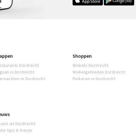
appen
Shoppen
staurants Dordrecht
Winkels Dordrecht
tgaan in Dordrecht
Winkelgebieden Dordrecht
ernachten in Dordrecht
Parkeren in Dordrecht
euws
euws uit Dordrecht
uke tips & trends