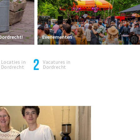
 Dordrecht!
Evenementen
2
Locaties in
Vacatures in
Dordrecht
Dordrecht