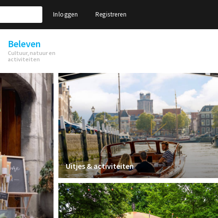
Inloggen
Registreren
Beleven
Cultuur, natuur en
activiteiten
Uitjes & activiteiten