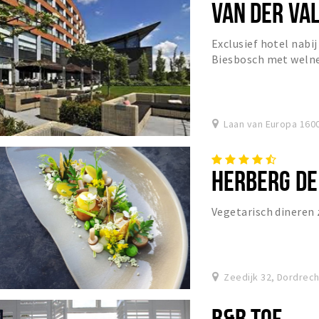
VAN DER VA
Exclusief hotel nabi
Biesbosch met weln
Laan van Europa 160
HERBERG DE 
Vegetarisch dineren 
Zeedijk 32, Dordrech
B&B TOF