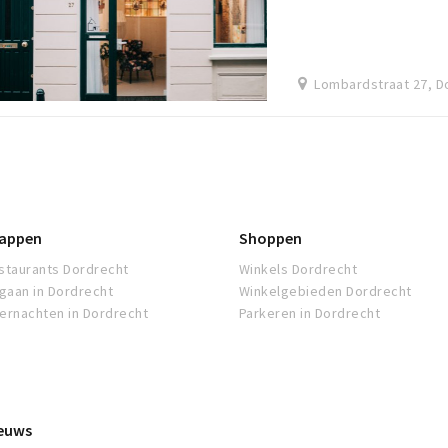
Lombardstraat 27, D
appen
Shoppen
staurants Dordrecht
Winkels Dordrecht
tgaan in Dordrecht
Winkelgebieden Dordrecht
ernachten in Dordrecht
Parkeren in Dordrecht
euws