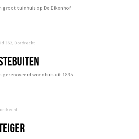
n groot tuinhuis op De Eikenhof
d 362, Dordrecht
STEBUITEN
en gerenoveerd woonhuis uit 1835
Dordrecht
TEIGER