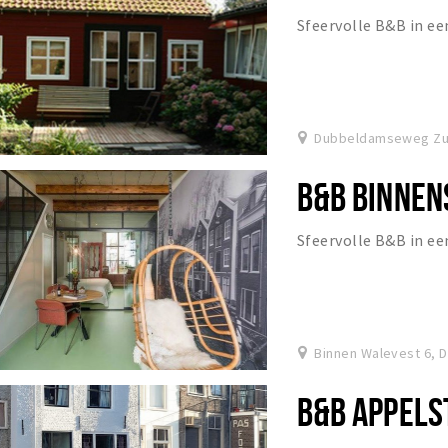
Sfeervolle B&B in ee
Dubbeldamseweg Zui
B&B BINNEN
Sfeervolle B&B in e
Binnen Walevest 6, 
B&B APPELS