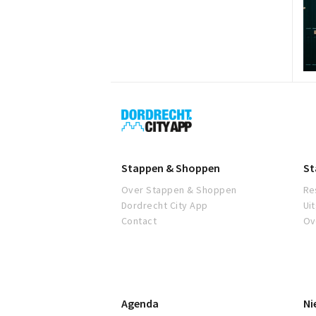
Dordrecht
City
App
Stappen & Shoppen
St
Over Stappen & Shoppen
Re
Dordrecht City App
Ui
Contact
Ov
Agenda
Ni