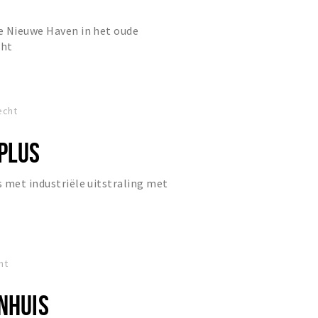
e Nieuwe Haven in het oude
cht
echt
 PLUS
 met industriële uitstraling met
ht
NHUIS