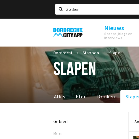
Zoeken
Nieuws
Dordrecht
Scoops, blogs en
City
interviews
App
Dordrecht
Stappen
Slapen
SLAPEN
Alles
Eten
Drinken
Slape
Gebied
So
Meer...