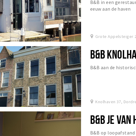
B&B in een gerestau
eeuw aan de haven
Grote Appelsteiger 
B&B KNOLH
B&B aan de historis
Knolhaven 37, Dordr
B&B JE VAN 
B&B op loopafstand 