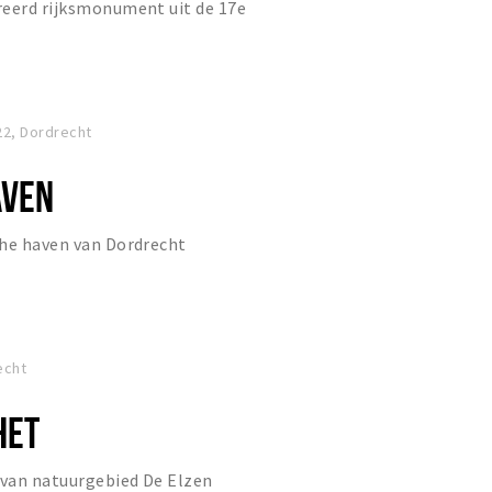
reerd rijksmonument uit de 17e
22, Dordrecht
AVEN
che haven van Dordrecht
echt
HET
van natuurgebied De Elzen