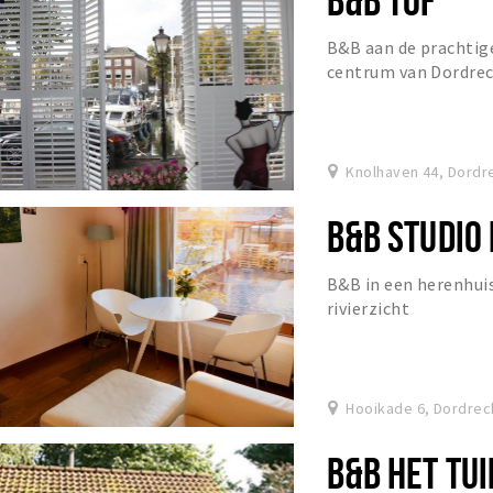
B&B aan de prachtig
centrum van Dordre
Knolhaven 44, Dordr
B&B STUDIO
B&B in een herenhuis
rivierzicht
Hooikade 6, Dordrec
B&B HET TUI