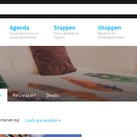
Agenda
Stappen
Shoppen
Evenementen en
Eten, drinken &
Winkels en
programmering
slapen
winkelgebieden
n
Recreatief
Deals
rteren op
Laats ge-update