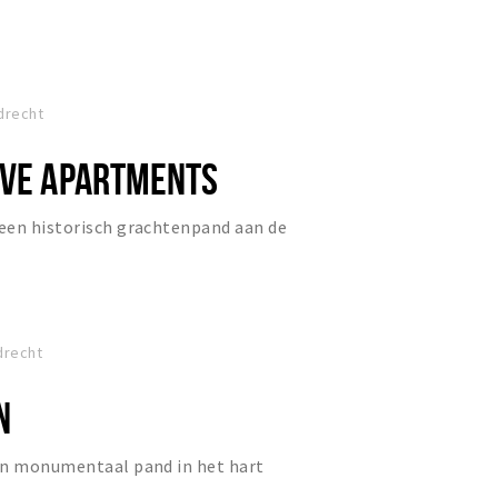
drecht
IVE APARTMENTS
een historisch grachtenpand aan de
drecht
N
en monumentaal pand in het hart