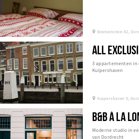
Beekenstein 82, Dor
ALL EXCLUS
3 appartementen in 
Kuipershaven
Kuipershaven 9, Dor
B&B Á LA LO
Moderne studio in e
van Dordrecht