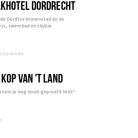
LKHOTEL DORDRECHT
j de Dordtse binnenstad en de
ess, zwembad en skybar
0, Dordrecht
KOP VAN 'T LAND
zoals je nog nooit geproefd hebt!
t