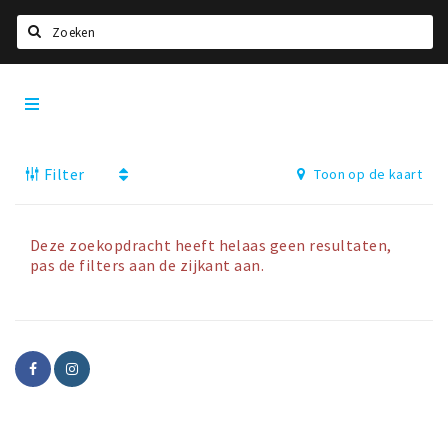
Zoeken
Dordrecht
Home
City
App
Agenda
Filter
Toon op de kaart
Bioscoopagenda
Deals
Nieuws
Deze zoekopdracht heeft helaas geen resultaten,
pas de filters aan de zijkant aan.
Leuke tips & trends
Interviews
Eten
Drinken
Slapen