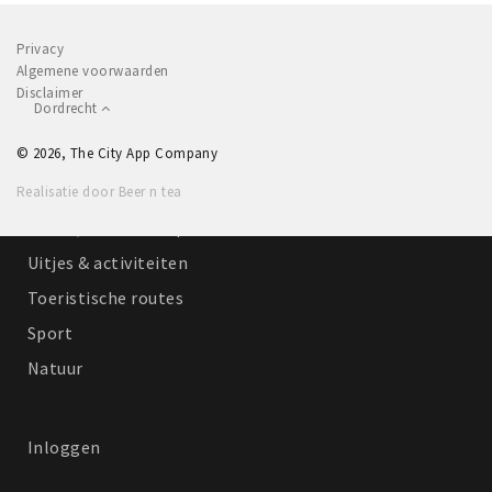
Recreatief
Privacy
Winkels
Algemene voorwaarden
Disclaimer
Winkelgebieden
Dordrecht
Parkeren
© 2026, The City App Company
Bezienswaardigheden
Realisatie door Beer n tea
Musea, theaters & podia
Uitjes & activiteiten
Toeristische routes
Sport
Natuur
Inloggen