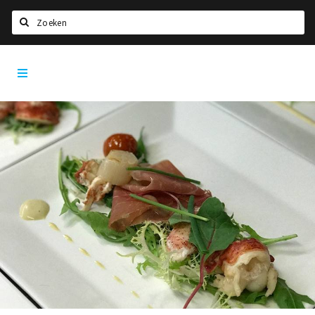
Zoeken
Dordrecht
Home
City
App
Agenda
Bioscoopagenda
Deals
Nieuws
Leuke tips & trends
Interviews
Eten
Drinken
Slapen