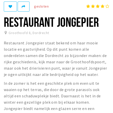
Recreatief
gesloten
Winkels
RESTAURANT JONGEPIER
Winkelgebieden
Parkeren
Groothoofd 8
,
Dordrecht
Restaurant Jongepier staat bekend om haar mooie
Bezienswaardigheden
locatie en gastvrijheid. Op dit punt komen alle
Musea, theaters & podia
onderdelen samen die Dordrecht zo bijzonder maken: de
Uitjes & activiteiten
rijke geschiedenis, kijk maar naar de Groothoofdspoort,
maar ook het drierivieren punt, waar je vanuit Jongepier
Toeristische routes
je ogen uitkijkt naar alle bedrijvigheid op het water.
Sport
In de zomer is het een geschikte plek om even uit te
Natuur
waaien op het terras, die door de grote parasols ook
altijd een schaduwplekje biedt. Daarnaast is het in de
winter een gezellige plek om bij elkaar komen.
Inloggen
Jongepier biedt namelijk een glazen serre en een