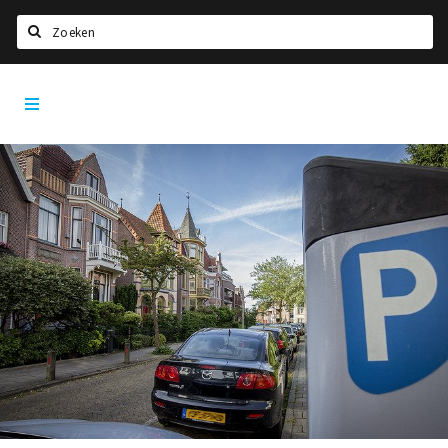
Zoeken
Dordrecht
Home
City
App
Agenda
Bioscoopagenda
Deals
Nieuws
Leuke tips & trends
Interviews
Eten
Drinken
Slapen