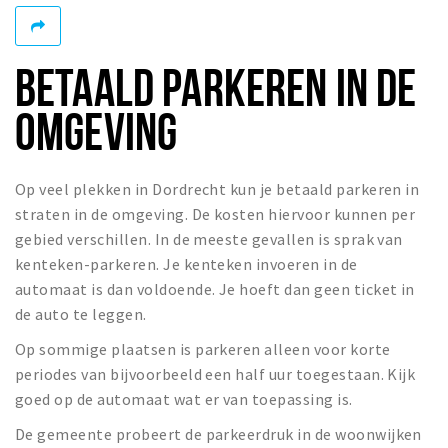
Recreatief
Winkels
BETAALD PARKEREN IN DE
Winkelgebieden
OMGEVING
Parkeren
Bezienswaardigheden
Op veel plekken in Dordrecht kun je betaald parkeren in
Musea, theaters & podia
straten in de omgeving. De kosten hiervoor kunnen per
Uitjes & activiteiten
gebied verschillen. In de meeste gevallen is sprak van
kenteken-parkeren. Je kenteken invoeren in de
Toeristische routes
automaat is dan voldoende. Je hoeft dan geen ticket in
Sport
de auto te leggen.
Natuur
Op sommige plaatsen is parkeren alleen voor korte
periodes van bijvoorbeeld een half uur toegestaan. Kijk
goed op de automaat wat er van toepassing is.
Inloggen
De gemeente probeert de parkeerdruk in de woonwijken