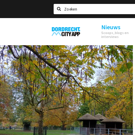
Zoeken
Nieuws
Dordrecht
Scoops, blogs en
City
interviews
App