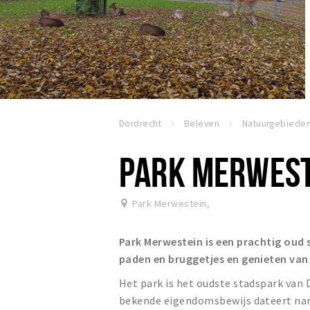
Dordrecht
Beleven
Natuurgebiede
PARK MERWEST
Park Merwestein
,
Park Merwestein is een prachtig oud 
paden en bruggetjes en genieten va
Het park is het oudste stadspark van
bekende eigendomsbewijs dateert nam