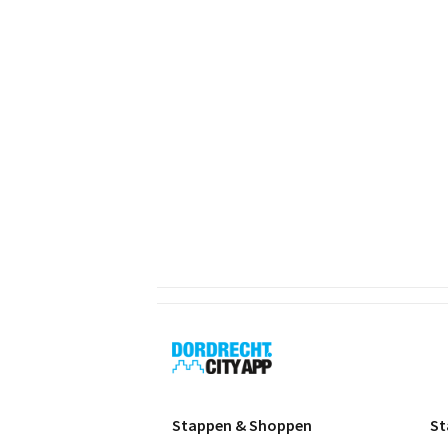
Dordrecht
City
App
Stappen & Shoppen
St