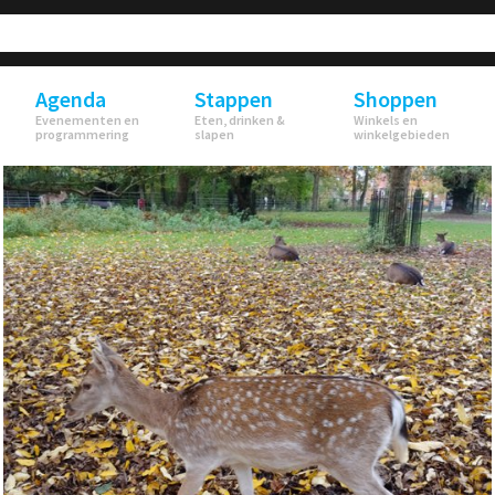
Agenda
Stappen
Shoppen
Evenementen en
Eten, drinken &
Winkels en
programmering
slapen
winkelgebieden