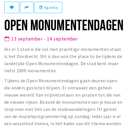
Recreatief
Agenda
event
Winkels
OPEN MONUMENTENDAGEN
Winkelgebieden
Parkeren
13 september - 14 september
Als er 1 stad is die vol met prachtige monumenten staat
Bezienswaardigheden
is het Dordrecht. Dit is dan ook the place to be tijdens de
Musea, theaters & podia
landelijke Open Monumentendagen. De stad kent maar
Uitjes & activiteiten
liefst 2000 monumenten.
Toeristische routes
Tijdens de Open Monumentendagen gaan deuren open
Sport
die anders gesloten blijven. Er ontwaakt een geheel
nieuwe wereld. Van vrijmetselaars en piraten tot die van
Natuur
de nieuwe rijken. Bezoek de monumenten van je keuze en
loop mee met één van de stadswandelingen. Of geniet
Inloggen
van de muziekprogrammering op zondag. Ieder jaar is er
een wisselend thema, in het kader van dit thema worden