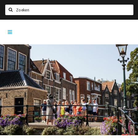
Zoeken
Dordrecht
Home
City
App
Agenda
Bioscoopagenda
Deals
Nieuws
Leuke tips & trends
Interviews
Eten
Drinken
Slapen