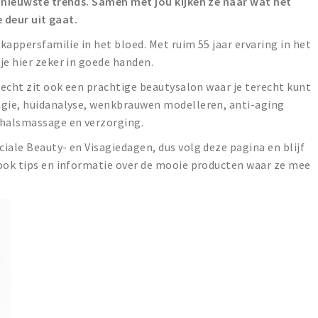
e nieuwste trends. Samen met jou kijken ze naar wat het
de deur uit gaat.
 kappersfamilie in het bloed. Met ruim 55 jaar ervaring in het
je hier zeker in goede handen.
drecht zit ook een prachtige beautysalon waar je terecht kunt
agie, huidanalyse, wenkbrauwen modelleren, anti-aging
 halsmassage en verzorging.
iale Beauty- en Visagiedagen, dus volg deze pagina en blijf
 ook tips en informatie over de mooie producten waar ze mee