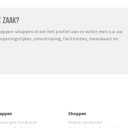
E ZAAK?
ppen-shoppen.nl om het profiel aan te vullen met o.a. uw
peningstijden, omschrijving, faciliteiten, menukaart en
appen
Shoppen
staurants Dordrecht
Winkels Dordrecht