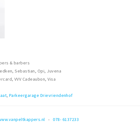
ppers & barbers
Redken, Sebastian, Opi, Juvena
ercard, VVV Cadeaubon, Visa
raat
,
Parkeergarage Drievriendenhof
www.vanpeltkappers.nl
078- 6137233