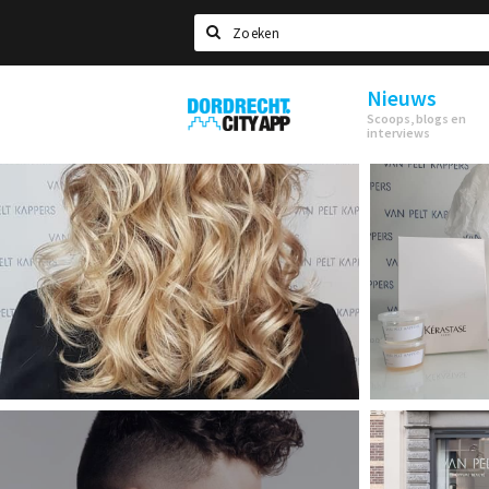
Zoeken
Nieuws
Dordrecht
Scoops, blogs en
City
interviews
App