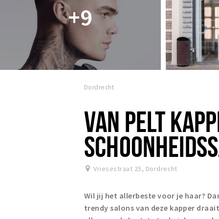
+9
Dordrecht
VAN PELT KAPP
SCHOONHEIDS
Vriesestraat 25
,
Dordrecht
Wil jij het allerbeste voor je haar? Da
trendy salons van deze kapper draait