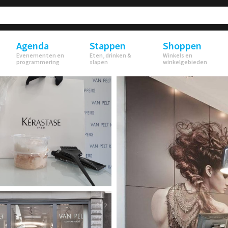
Agenda
Stappen
Shoppen
Evenementen en
Eten, drinken &
Winkels en
programmering
slapen
winkelgebieden