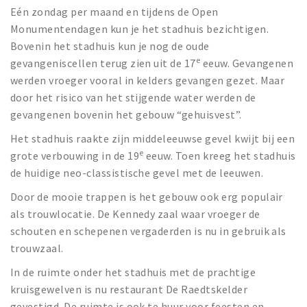
Eén zondag per maand en tijdens de Open
Monumentendagen kun je het stadhuis bezichtigen.
Bovenin het stadhuis kun je nog de oude
e
gevangeniscellen terug zien uit de 17
eeuw. Gevangenen
werden vroeger vooral in kelders gevangen gezet. Maar
door het risico van het stijgende water werden de
gevangenen bovenin het gebouw “gehuisvest”.
Het stadhuis raakte zijn middeleeuwse gevel kwijt bij een
e
grote verbouwing in de 19
eeuw. Toen kreeg het stadhuis
de huidige neo-classistische gevel met de leeuwen.
Door de mooie trappen is het gebouw ook erg populair
als trouwlocatie. De Kennedy zaal waar vroeger de
schouten en schepenen vergaderden is nu in gebruik als
trouwzaal.
In de ruimte onder het stadhuis met de prachtige
kruisgewelven is nu restaurant De Raedtskelder
gevestigd. De ruimte is ook te huur voor feesten en