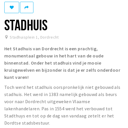
Recreatief
Winkels
STADHUIS
Winkelgebieden
Parkeren
Stadhuisplein 1
,
Dordrecht
Het Stadhuis van Dordrecht is een prachtig,
Bezienswaardigheden
monumentaal gebouw in het hart van de oude
Musea, theaters & podia
binnenstad. Onder het stadhuis vind je mooie
Uitjes & activiteiten
kruisgewelven en bijzonder is dat je er zelfs onderdoor
kunt varen!
Toeristische routes
Sport
Toch werd het stadhuis oorspronkelijk niet gebouwd als
stadhuis. Het werd in 1383 namelijk gebouwd als beurs
Natuur
voor naar Dordrecht uitgeweken Vlaamse
lakenhandelaren. Pas in 1554 werd het verbouwd tot
Stadthuys en tot op de dag van vandaag zetelt er het
Inloggen
Dordtse stadsbestuur.