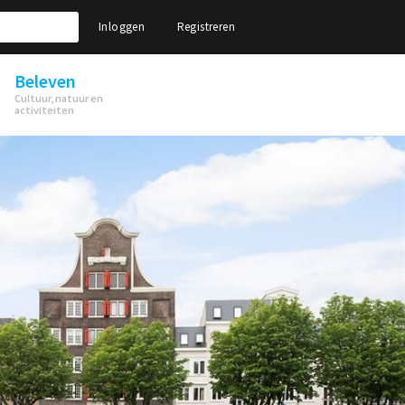
Inloggen
Registreren
Beleven
Cultuur, natuur en
activiteiten