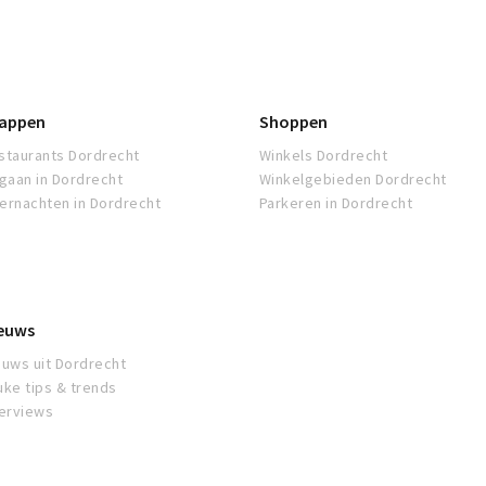
appen
Shoppen
staurants Dordrecht
Winkels Dordrecht
tgaan in Dordrecht
Winkelgebieden Dordrecht
ernachten in Dordrecht
Parkeren in Dordrecht
euws
euws uit Dordrecht
uke tips & trends
terviews