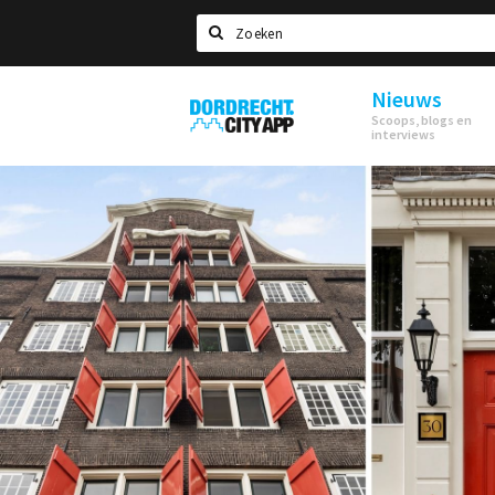
Zoeken
Nieuws
Dordrecht
Scoops, blogs en
City
interviews
App