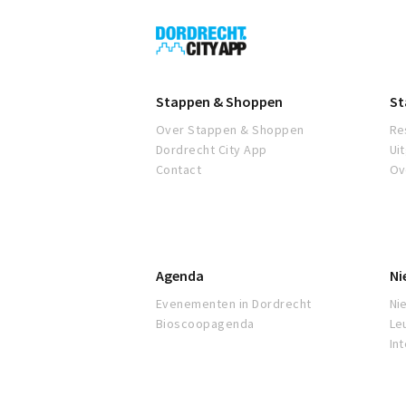
Dordrecht
City
App
Stappen & Shoppen
St
Over Stappen & Shoppen
Re
Dordrecht City App
Ui
Contact
Ov
Agenda
Ni
Evenementen in Dordrecht
Ni
Bioscoopagenda
Le
In