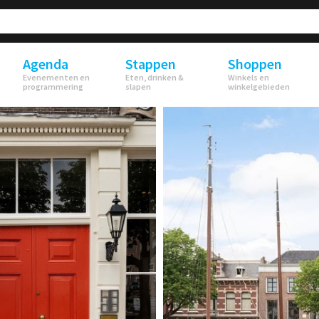
Agenda
Stappen
Shoppen
Evenementen en
Eten, drinken &
Winkels en
programmering
slapen
winkelgebieden