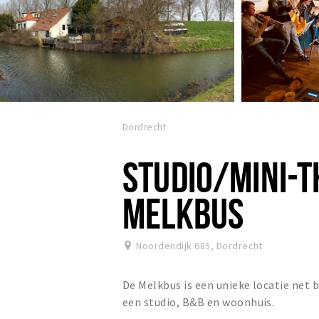
Dordrecht
STUDIO/MINI-T
MELKBUS
Noordendijk 685
,
Dordrecht
De Melkbus is een unieke locatie net 
een studio, B&B en woonhuis.