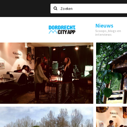
Zoeken
Nieuws
Dordrecht
Scoops, blogs en
City
interviews
App