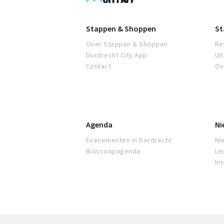
App
Stappen & Shoppen
St
Over Stappen & Shoppen
Re
Dordrecht City App
Ui
Contact
Ov
Agenda
Ni
Evenementen in Dordrecht
Ni
Bioscoopagenda
Le
In