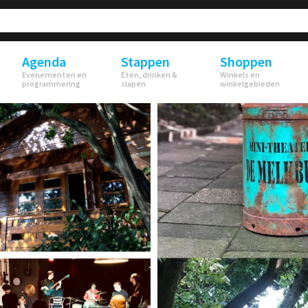
Agenda
Stappen
Shoppen
Evenementen en
Eten, drinken &
Winkels en
programmering
slapen
winkelgebieden