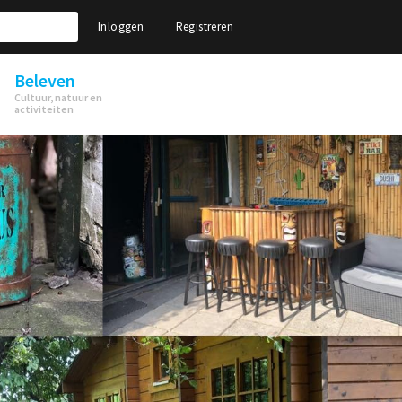
Inloggen
Registreren
Beleven
Cultuur, natuur en
activiteiten