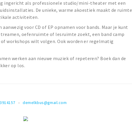
dig ingericht als professionele studio/mini-theater met een
uidsinstallaties. De unieke, warme akoestiek maakt de ruimt
kale activiteiten.
iten aanwezig voor CD of EP opnamen voor bands. Maar je kunt
ve-streamen, oefenruimte of lesruimte zoekt, een band camp
n of workshops wilt volgen. Ook worden er regelmatig
samen werken aan nieuwe muziek of repeteren? Boek dan de
kker op los.
13914157
demelkbus@gmail.com