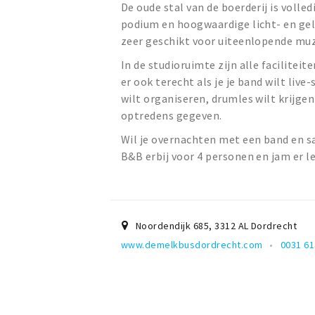
De oude stal van de boerderij is volle
podium en hoogwaardige licht- en gel
zeer geschikt voor uiteenlopende muzi
In de studioruimte zijn alle facilite
er ook terecht als je je band wilt li
wilt organiseren, drumles wilt krijge
optredens gegeven.
Wil je overnachten met een band en 
B&B erbij voor 4 personen en jam er le
Noordendijk 685
,
3312 AL
Dordrecht
www.demelkbusdordrecht.com
0031 6