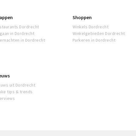
appen
Shoppen
staurants Dordrecht
Winkels Dordrecht
tgaan in Dordrecht
Winkelgebieden Dordrecht
ernachten in Dordrecht
Parkeren in Dordrecht
euws
euws uit Dordrecht
uke tips & trends
terviews