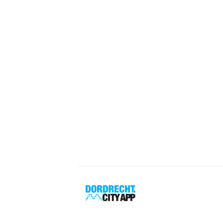
Dordrecht
City
App