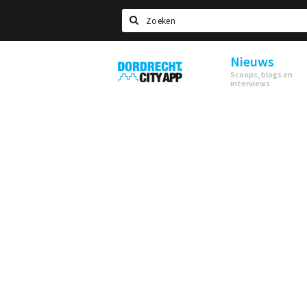
Zoeken
Nieuws
Dordrecht
Scoops, blogs en
City
interviews
App