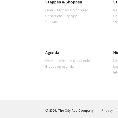
Stappen & Shoppen
St
Over Stappen & Shoppen
Re
Dordrecht City App
Ui
Contact
Ov
Agenda
Ni
Evenementen in Dordrecht
Ni
Bioscoopagenda
Le
In
© 2026, The City App Company
Privacy