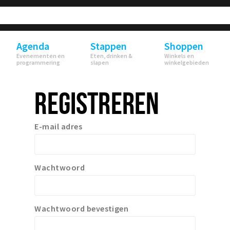
Agenda
Stappen
Shoppen
Evenementen en
Eten, drinken &
Winkels en
programmering
slapen
winkelgebieden
REGISTREREN
E-mail adres
Wachtwoord
Wachtwoord bevestigen