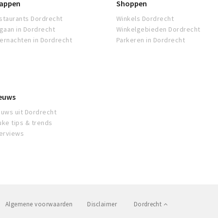
appen
Shoppen
staurants Dordrecht
Winkels Dordrecht
tgaan in Dordrecht
Winkelgebieden Dordrecht
ernachten in Dordrecht
Parkeren in Dordrecht
euws
euws uit Dordrecht
uke tips & trends
terviews
Algemene voorwaarden
Disclaimer
Dordrecht