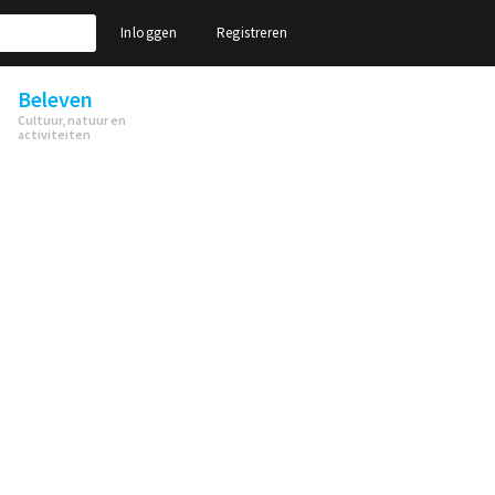
Inloggen
Registreren
Beleven
Cultuur, natuur en
activiteiten