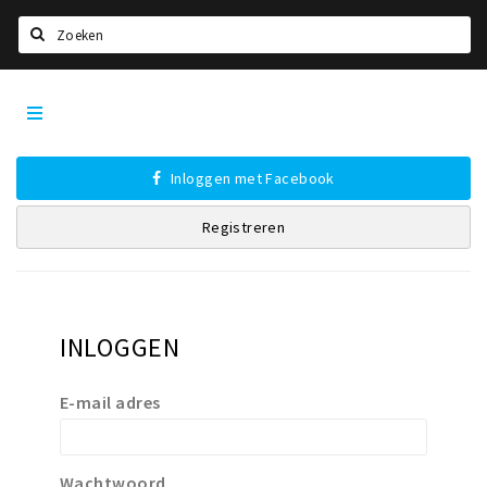
Zoeken
Dordrecht
Home
City
App
Agenda
Inloggen met Facebook
Bioscoopagenda
Registreren
Deals
Nieuws
Leuke tips & trends
Interviews
INLOGGEN
Eten
E-mail adres
Drinken
Slapen
Wachtwoord