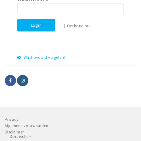
Recreatief
Winkels
Login
Onthoud mij
Winkelgebieden
Parkeren
Bezienswaardigheden
Wachtwoord vergeten?
Musea, theaters & podia
E-
Herstel
Uitjes & activiteiten
mail
adres
Toeristische routes
Sport
Natuur
Privacy
Algemene voorwaarden
Inloggen
Disclaimer
Dordrecht